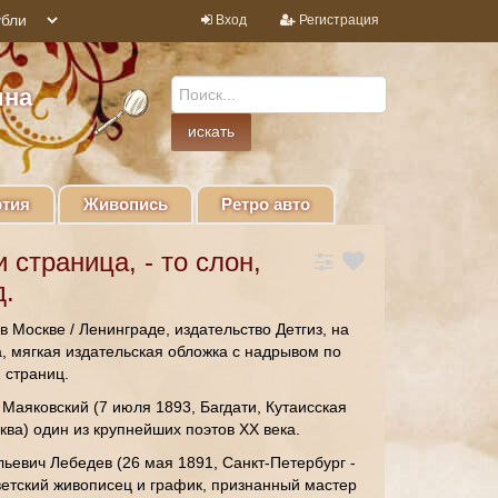
Вход
Регистрация
ина
тия
Живопись
Ретро авто
 страница, - то слон,
д.
в Москве / Ленинграде, издательство Детгиз, на
а, мягкая издательская обложка с надрывом по
2 страниц.
аяковский (7 июля 1893, Багдати, Кутаисская
ква) один из крупнейших поэтов XX века.
ьевич Лебедев (26 мая 1891, Санкт-Петербург -
ветский живописец и график, признанный мастер