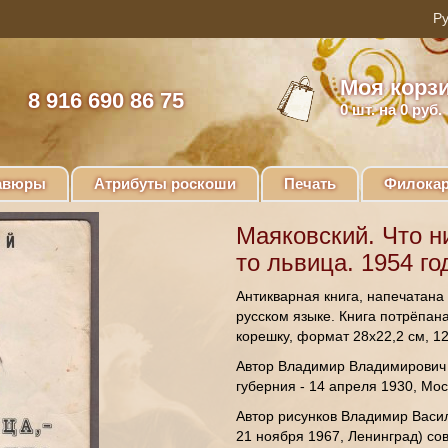
Моя корз
8 916 690 86 75
0
шт. на 0 руб.
авюры
Атрибуты роскоши
Печать
Филокар
Маяковский. Что ни
то львица. 1954 го
Антикварная книга, напечатана 
русском языке. Книга потрёпан
корешку, формат 28х22,2 см, 1
Автор Владимир Владимирович М
губерния - 14 апреля 1930, Мос
Автор рисунков Владимир Васил
21 ноября 1967, Ленинград) со