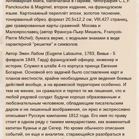
Антикварная книга, напечатана в Париже, типография C.L.F.
Panckoucke & Magimel, второе издание, на французском
языке. Картонажный переплёт эпохи, золотое тиснение,
тонирванный обрез, формат 20,5х12,2 см; VIII,427 страниц,
две гравированные карты сражений: Москва и
Малоярославец (автор Франсуа-Пьер Мишель, François-
Pierre Michel); бумага верже, с водными знаками в виде
характерной "решетки" и символов.
Автор Эжен Лабом (Eugene Labaume, 1783, Вивье - 5
февраля 1849, Гард) французский офицер, инженер и
историк. Служил в штабе 4-го корпуса принца Евгения
Богарне. Основной его задачей было составление карт и
планов местности, крайне необходимых для ведения боевых
действий вообще, а на вражеской территории особенно. И
тем не менее, он сражался и терпел те же лишения, что и
любой рядовой солдат. Будучи хорошо образованным и
любознательным человеком, обладающим писательским
даром и не лишенный воображения, он ярко и экспрессивно
описывает Русскую кампанию 1812 года. Его имя по праву
стоит в одном ряду с такими мемуаристами, как знаменитый
капитан Куанье и де Сегюр. Но кроме обычного описания
событий, он еще и аналитик, старающийся разобраться в