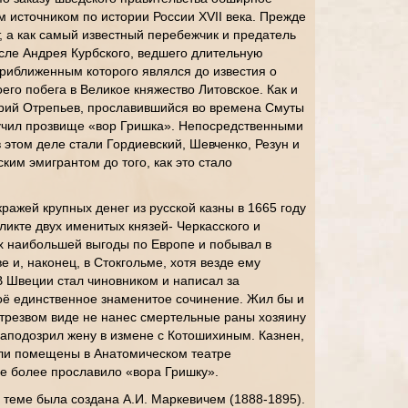
источником по истории России XVII века. Прежде
т, а как самый известный перебежчик и предатель
сле Андрея Курбского, ведшего длительную
риближенным которого являлся до известия о
его побега в Великое княжество Литовское. Как и
рий Отрепьев, прославившийся во времена Смуты
учил прозвище «вор Гришка». Непосредственными
этом деле стали Гордиевский, Шевченко, Резун и
ким эмигрантом до того, как это стало
ражей крупных денег из русской казны в 1665 году
икте двух именитых князей- Черкасского и
ах наибольшей выгоды по Европе и побывал в
 и, наконец, в Стокгольме, хотя везде ему
 Швеции стал чиновником и написал за
оё единственное знаменитое сочинение. Жил бы и
етрезвом виде не нанес смертельные раны хозяину
заподозрил жену в измене с Котошихиным. Казнен,
ыли помещены в Анатомическом театре
ще более прославило «вора Гришку».
 теме была создана А.И. Маркевичем (1888-1895).