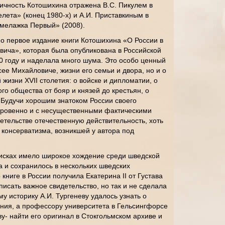
ичность Котошихина отражена В.С. Пикулем в
лета» (конец 1980-х) и А.И. Приставкиным в
мелажка Первый» (2008).
 первое издание книги Котошихина «О России в
ича», которая была опубликована в Российской
 году и наделала много шума. Это особо ценный
сее Михайловиче, жизни его семьи и двора, но и о
жизни XVII столетия: о войске и дипломатии, о
ого общества от бояр и князей до крестьян, о
. Будучи хорошим знатоком России своего
кровенно и с несущественными фактическими
етельстве отечественную действительность, хоть
о консерватизма, возникшей у автора под
писках имело широкое хождение среди шведской
а и сохранилось в нескольких шведских
 книге в России получила Екатерина II от Густава
исать важное свидетельство, но так и не сделала
кому историку А.И. Тургеневу удалось узнать о
ния, а профессору университета в Гельсингфорсе
у- найти его оригинал в Стокгольмском архиве и