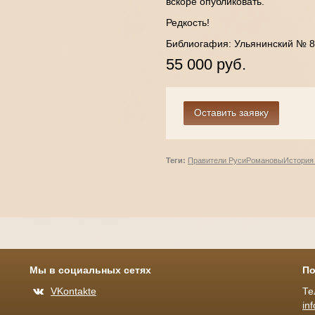
вскоре опубликовать.
Редкость!
Библиогафия: Ульянинский № 85
55 000 руб.
Теги:
Правители Руси
Романовы
История
Мы в социальных сетях
По
VKontakte
Те
in