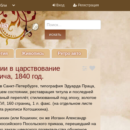
Вход
Регистрация
ина
тия
Живопись
Ретро авто
ии в царствование
ча, 1840 год.
 в Санкт-Петербурге, типография Эдуарда Праца,
ошем состоянии, реставрация титула и последней
аный переплёт, стилизованный под эпоху, золотое
VI, 160 страниц, 1 л. факс. (на отдельном листе
та рукописи Котошихина).
ихин (или Кошихин; он же Иоганн Александр
российского Посольского приказа, перешедший на
о заказу шведского правительства обширное