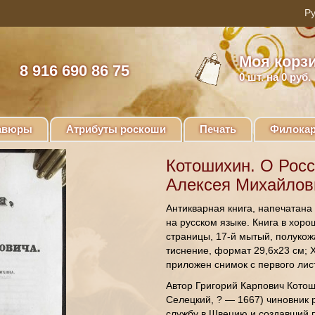
Моя корз
8 916 690 86 75
0
шт. на 0 руб.
авюры
Атрибуты роскоши
Печать
Филокар
Котошихин. О Росс
Алексея Михайлови
Антикварная книга, напечатана
на русском языке. Книга в хор
страницы, 17-й мытый, полукож
тиснение, формат 29,6х23 см; X
приложен снимок с первого лис
Автор Григорий Карпович Котош
Селецкий, ? — 1667) чиновник 
службу в Швецию и создавший п