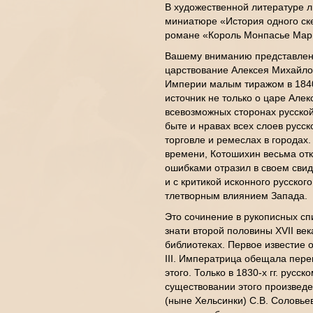
В художественной литературе л
миниатюре «История одного ске
романе «Король Монпасье Мар
Вашему вниманию представлено
царствование Алексея Михайлов
Империи малым тиражом в 1840
источник не только о царе Алек
всевозможных сторонах русской 
быте и нравах всех слоев русск
торговле и ремеслах в городах
времени, Котошихин весьма от
ошибками отразил в своем свид
и с критикой исконного русског
тлетворным влиянием Запада.
Это сочинение в рукописных с
знати второй половины XVII век
библиотеках. Первое известие о
III. Императрица обещала переп
этого. Только в 1830-х гг. русс
существовании этого произведе
(ныне Хельсинки) С.В. Соловьев