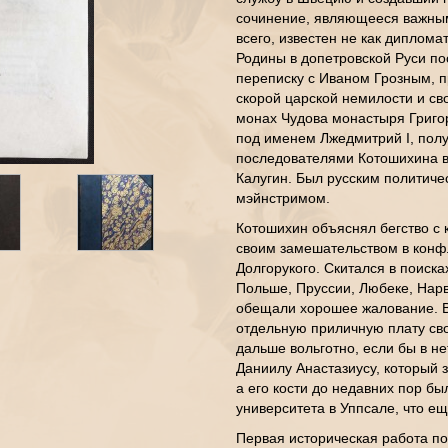
сочинение, являющееся важным 
всего, известен не как диплома
Родины в допетровской Руси по
переписку с Иваном Грозным, п
скорой царской немилости и сво
монах Чудова монастыря Григо
под именем Лжедмитрий I, пол
последователями Котошихина в 
Калугин. Был русским политичес
мэйнстримом.
Котошихин объяснял бегство с к
своим замешательством в конфл
Долгорукого. Скитался в поиск
Польше, Пруссии, Любеке, Нарве
обещали хорошее жалование. В
отдельную приличную плату св
дальше вольготно, если бы в н
Даниилу Анастазиусу, который 
а его кости до недавних пор б
университета в Уппсале, что е
Первая историческая работа по