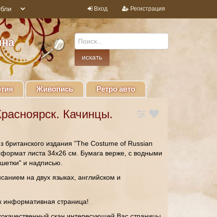
Вход
Регистрация
ина
тия
Живопись
Ретро авто
расноярск. Качинцы.
з британского издания "The Costume of Russian
 формат листа 34х26 см. Бумага верже, с водными
ешетки" и надписью.
исанием на двух языках, английском и
ак информативная страница!
кокачественный скан интересующей Вас страницы,