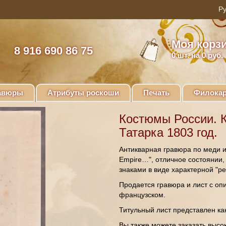
Моя корз
8 916 690 86 75
0
шт. на 0 руб.
авюры
Атрибуты роскоши
Печать
Филокар
Костюмы России. К
Татарка 1803 год.
Антикварная гравюра по меди и
Empire…", отличное состоянии,
знаками в виде характерной "р
Продается гравюра и лист с оп
французском.
Титульный лист представлен к
Вы также можете заказать высо