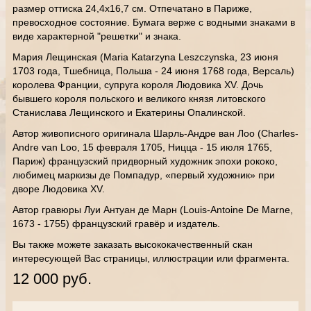
размер оттиска 24,4х16,7 см. Отпечатано в Париже,
превосходное состояние. Бумага верже с водными знаками в
виде характерной "решетки" и знака.
Мария Лещинская (Maria Katarzyna Leszczynska, 23 июня
1703 года, Тшебница, Польша - 24 июня 1768 года, Версаль)
королева Франции, супруга короля Людовика XV. Дочь
бывшего короля польского и великого князя литовского
Станислава Лещинского и Екатерины Опалинской.
Автор живописного оригинала Шарль-Андре ван Лоо (Charles-
Andre van Loo, 15 февраля 1705, Ницца - 15 июля 1765,
Париж) французский придворный художник эпохи рококо,
любимец маркизы де Помпадур, «первый художник» при
дворе Людовика XV.
Автор гравюры Луи Антуан де Марн (Louis-Antoine De Marne,
1673 - 1755) французский гравёр и издатель.
Вы также можете заказать высококачественный скан
интересующей Вас страницы, иллюстрации или фрагмента.
12 000 руб.