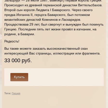
Зальцбург — 26 июля 1867, Бамберг) первый король Греции.
Происходил из древней германской династии Виттельсбахов.
Второй сын короля Людвига I Баварского. Через своего
предка Иоганна II, герцога Баварского, был потомком
византийских династий Комнинов и Ласкаридов.
Процарствовав 29 лет, был свергнут и вынужден был покинуть
Грецию. Последние пять лет жизни провёл в изгнании, на
родине, в Баварии.
Редкость!
Вы также можете заказать высококачественный скан
интересующей Вас страницы, иллюстрации или фрагмента.
33 000 руб.
Теги:
Греция