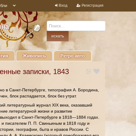
Вход
Регистрация
ина
тия
Живопись
Ретро авто
енные записки, 1843
но в Санкт-Петербурге, типография А. Бородина,
ен, блок распадается, блок без утрат.
ий литературный журнал XIX века, оказавший
ние литературной жизни и развитие
выходил в Санкт-Петербурге в 1818—1884 годах.
и писателем П. П. Свиньиным в 1818 году и
стории, географии, быта и нравов России. С
енду А. А. Краевскому (который преобразовал его