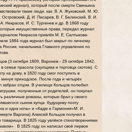
ческий журнал), который после смерти Свиньина
вствовали такие люди, как: В. А. Жуковский, М. Ю.
 Островский, Д. И. Писарев, В. Г. Белинский, В. И.
. А. Некрасов, И. С. Тургенев и др. В 1868 году
екоторые имущественные права, передал журнал
 журналом Некрасов привлёк М. Е. Салтыкова-
преле 1884 года журнал был закрыт по личному
 России, начальника Главного управления по
това.
ов (3 октября 1809, Воронеж - 29 октября 1842,
 в семье прасола (скупщика и торговца скотом). С
ту на дому, в 1820 году смог поступить в
 минуя приходское. После года и четырёх
л забран отцом. В училище Кольцов полюбил
 игрушки, полученные от родителей, он покупал
ть различные романы, которые брал у своего
лявшегося сыном купца. будущему поэту
а и одна ночь» и «Кадм и Гармония»М. И.
смерти Варгина) Алексей Кольцов получил в
о товарища. В 1825 году увлёкся стихотворениями
маком» . В 1825 году он написал своё первое