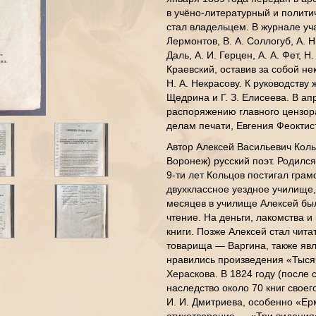
в учёно-литературный и полити
стал владельцем. В журнале уча
Лермонтов, В. А. Соллогуб, А. Н.
Даль, А. И. Герцен, А. А. Фет, Н
Краевский, оставив за собой н
Н. А. Некрасову. К руководству
Щедрина и Г. З. Елисеева. В а
распоряжению главного цензора
делам печати, Евгения Феоктис
Автор Алексей Васильевич Кольц
Воронеж) русский поэт. Родился
9-ти лет Кольцов постигал грамо
двухклассное уездное училище,
месяцев в училище Алексей бы
чтение. На деньги, лакомства и
книги. Позже Алексей стал чита
товарища — Варгина, также яв
нравились произведения «Тысяч
Хераскова. В 1824 году (после 
наследство около 70 книг своег
И. И. Дмитриева, особенно «Ер