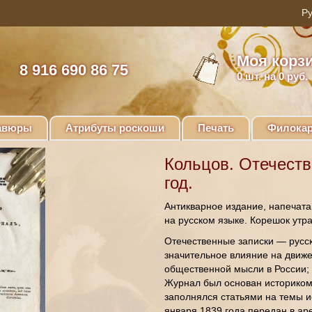
Моя корз
8 916 690 86 75
0
шт. на 0 руб.
авюры
Атрибуты роскоши
Печать
Филокар
Кольцов. Отечеств
год.
Антикварное издание, напечата
на русском языке. Корешок утрач
Отечественные записки — русск
значительное влияние на движе
общественной мысли в России; 
Журнал был основан историком 
заполнялся статьями на темы и
января 1839 года передан в ар