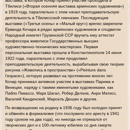
выставка, в которой Кочар принял участие проходила в
Тбилиси («Вторая осенняя выставка армянских художников»)
в 1919 году, параллельно с этим начал преподавательскую
деятельность в Тбилиссской гимназии. Последующие
выставки («Третья осень» и «Малый круг») крепко закрепили
Ерванда Кочара в рядах армянских художников и сподвигли
Народный комитет Грузинской ССР вручить ему аттестат
профессора живописи Государственных высших
художественно-технических мастерских. Первая
персональная выставка прошла в Константинополе 14 июня
1922 года, параллельно с этим продолжил
преподавательскую деятельность, вырабатывая свою теорию
рисунка «Живопись в пространстве» («Peinture dans
l’espace»), которую развивал на протяжении многих лет.
Кочар принимал активное участие в выставках Парижа и
Венеции, наряду с такими именитыми художниками, как
Пабло Пикассо, Марк Шагал, Робер Делоне, Анри Матисс,
Василий Кандинский, Марсель Дюшан и другие.
По возвращению на родину в 1936 году был холодно принят
и обвинён в формализме (что послужило его аресту в 1941
году сроком на два года), но никогда не отрекался от
творческих дел и к 100-летнему юбилею со дня смерти