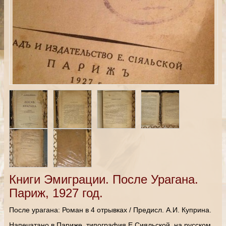
Книги Эмиграции. После Урагана.
Париж, 1927 год.
После урагана: Роман в 4 отрывках / Предисл. А.И. Куприна.
Напечатано в Париже, типография Е.Сияльской, на русском