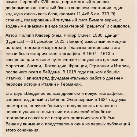
языке. Переплёт XVIII века, пергаментный корешок
деформирован, книжный блок в хорошем состоянии, один
ход жука сквозь весь блок, формат 11,4х6,5 см; 373,[9]
страниц, гравированный титульный лист. Бумага верже, с
водяными знаками в виде характерной "решетки" и символов.
Автор Филипп Клювер (нем. Philipp Cluver; 1580, Данциг
(Гданьск) — 31 декабря 1623, Лейден) известный немецкий
историк, географ и картограф. Главным интересом в его
жизни была историческая география. В 1607—1613 гг.
совершил длительное путешествие с научными целями по
Норвегии, Англии, Шотландии, Франции, Германии и Италии,
после чего осел в Лейдене. В 1618 году пешком обошёл
Италию. Написал ряд фундаментальных работ о древнем
периоде истории Италии и Германии.
Его труд «Введение во всю древнюю и новую географию»,
впервые изданный в Лейдене Эльзевирами в 1624 году уже
посмертно, получил большую популярность в качестве
первого удачного опыта систематической обработки
географии во всём её историко-политическом объёме.
Вашему вниманию представлена одна из первых публикаций
этого сочинения.