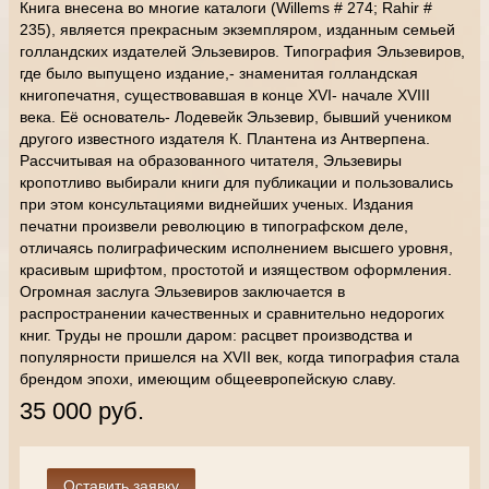
Книга внесена во многие каталоги (Willems # 274; Rahir #
235), является прекрасным экземпляром, изданным семьей
голландских издателей Эльзевиров. Типография Эльзевиров,
где было выпущено издание,- знаменитая голландская
книгопечатня, существовавшая в конце XVI- начале XVIII
века. Её основатель- Лодевейк Эльзевир, бывший учеником
другого известного издателя К. Плантена из Антверпена.
Рассчитывая на образованного читателя, Эльзевиры
кропотливо выбирали книги для публикации и пользовались
при этом консультациями виднейших ученых. Издания
печатни произвели революцию в типографском деле,
отличаясь полиграфическим исполнением высшего уровня,
красивым шрифтом, простотой и изяществом оформления.
Огромная заслуга Эльзевиров заключается в
распространении качественных и сравнительно недорогих
книг. Труды не прошли даром: расцвет производства и
популярности пришелся на XVII век, когда типография стала
брендом эпохи, имеющим общеевропейскую славу.
35 000 руб.