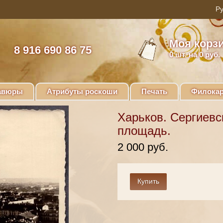
Моя корз
8 916 690 86 75
0
шт. на 0 руб.
авюры
Атрибуты роскоши
Печать
Филокар
Харьков. Сергиевс
площадь.
2 000 руб.