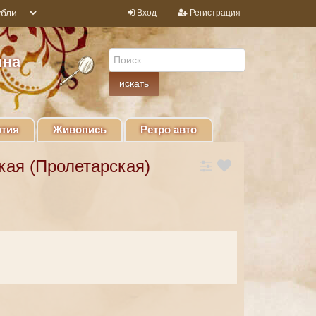
Вход
Регистрация
ина
тия
Живопись
Ретро авто
кая (Пролетарская)