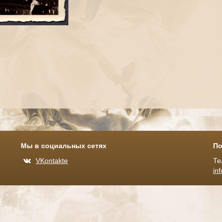
Мы в социальных сетях
По
VKontakte
Те
in