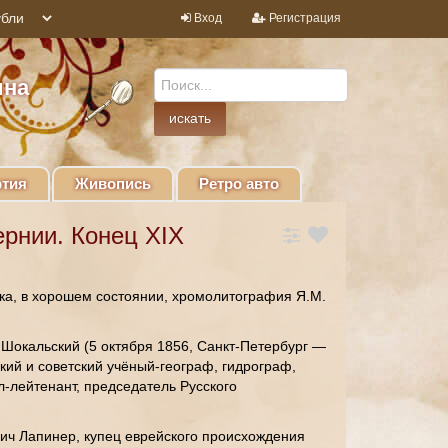
Вход
Регистрация
ина
тия
Живопись
Ретро авто
ернии. Конец XIX
ека, в хорошем состоянии, хромолитография Я.М.
Шокальский (5 октября 1856, Санкт-Петербург —
кий и советский учёный-географ, гидрограф,
л-лейтенант, председатель Русского
ич Лапинер, купец еврейского происхождения