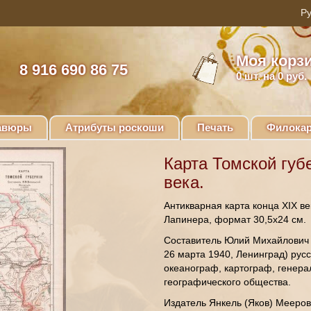
Моя корз
8 916 690 86 75
0
шт. на 0 руб.
авюры
Атрибуты роскоши
Печать
Филокар
Карта Томской губ
века.
Антикварная карта конца XIX в
Лапинера, формат 30,5х24 см.
Составитель Юлий Михайлович 
26 марта 1940, Ленинград) русс
океанограф, картограф, генера
географического общества.
Издатель Янкель (Яков) Мееров