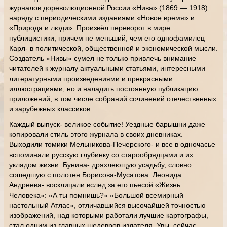
журналов дореволюционной России «Нива» (1869 — 1918)
наряду с периодическими изданиями «Новое время» и
«Природа и люди». Произвёл переворот в мире
публицистики, причем не меньший, чем его однофамилец
Карл- в политической, общественной и экономической мысли.
Создатель «Нивы» сумел не только привлечь внимание
читателей к журналу актуальными статьями, интересными
литературными произведениями и прекрасными
иллюстрациями, но и наладить постоянную публикацию
приложений, в том числе собраний сочинений отечественных
и зарубежных классиков.
Каждый выпуск- великое событие! Уездные барышни даже
копировали стиль этого журнала в своих дневниках.
Выходили томики Мельникова-Печерского- и все в одночасье
вспоминали русскую глубинку со старообрядцами и их
укладом жизни. Бунина- дряхлеющую усадьбу, словно
сошедшую с полотен Борисова-Мусатова. Леонида
Андреева- восклицали вслед за его пьесой «Жизнь
Человека»: «А ты помнишь?» «Большой всемирный
настольный Атлас», отличавшийся высочайшей точностью
изображений, над которыми работали лучшие картографы,
стал одним из главных шедевров издателя. Увы, сейчас