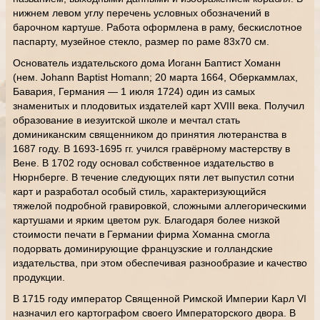
нижнем левом углу перечень условных обозначений в
барочном картуше. Работа оформлена в раму, бескислотное
паспарту, музейное стекло, размер по раме 83х70 см.
Основатель издательского дома Иоганн Баптист Хоманн
(нем. Johann Baptist Homann; 20 марта 1664, Оберкаммлах,
Бавария, Германия — 1 июля 1724) один из самых
знаменитых и плодовитых издателей карт XVIII века. Получил
образование в иезуитской школе и мечтал стать
доминиканским священником до принятия лютеранства в
1687 году. В 1693-1695 гг. учился гравёрному мастерству в
Вене. В 1702 году основал собственное издательство в
Нюрнберге. В течение следующих пяти лет выпустил сотни
карт и разработал особый стиль, характеризующийся
тяжелой подробной гравировкой, сложными аллегорическими
картушами и ярким цветом рук. Благодаря более низкой
стоимости печати в Германии фирма Хоманна смогла
подорвать доминирующие французские и голландские
издательства, при этом обеспечивая разнообразие и качество
продукции.
В 1715 году император Священной Римской Империи Карл VI
назначил его картографом своего Императорского двора. В