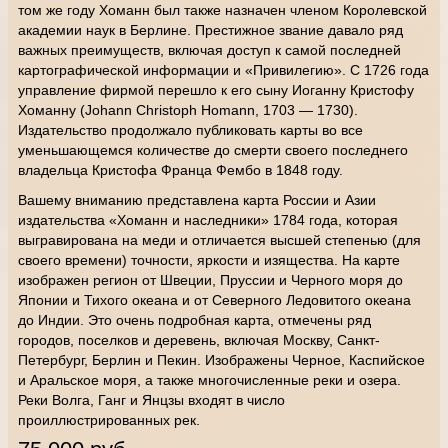
том же году Хоманн был также назначен членом Королевской
академии наук в Берлине. Престижное звание давало ряд
важных преимуществ, включая доступ к самой последней
картографической информации и «Привилегию». С 1726 года
управление фирмой перешло к его сыну Иоганну Кристофу
Хоманну (Johann Christoph Homann, 1703 — 1730).
Издательство продолжало публиковать карты во все
уменьшающемся количестве до смерти своего последнего
владельца Кристофа Франца Фембо в 1848 году.
Вашему вниманию представлена карта России и Азии
издательства «Хоманн и наследники» 1784 года, которая
выгравирована на меди и отличается высшей степенью (для
своего времени) точности, яркости и изящества. На карте
изображен регион от Швеции, Пруссии и Черного моря до
Японии и Тихого океана и от Северного Ледовитого океана
до Индии. Это очень подробная карта, отмечены ряд
городов, поселков и деревень, включая Москву, Санкт-
Петербург, Берлин и Пекин. Изображены Черное, Каспийское
и Аральское моря, а также многочисленные реки и озера.
Реки Волга, Ганг и Янцзы входят в число
проиллюстрированных рек.