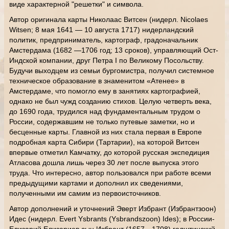
виде характерной "решетки" и символа.
Автор оригинала карты Николаас Витсен (нидерл. Nicolaes
Witsen; 8 мая 1641 — 10 августа 1717) нидерландский
политик, предприниматель, картограф, градоначальник
Амстердама (1682 —1706 год; 13 сроков), управляющий Ост-
Индской компании, друг Петра I по Великому Посольству.
Будучи выходцем из семьи бургомистра, получил системное
техническое образование в знаменитом «Атенее» в
Амстердаме, что помогло ему в занятиях картографией,
однако не был чужд созданию стихов. Целую четверть века,
до 1690 года, трудился над фундаментальным трудом о
России, содержавшим не только путевые заметки, но и
бесценные карты. Главной из них стала первая в Европе
подробная карта Сибири (Тартарии), на которой Витсен
впервые отметил Камчатку, до которой русская экспедиция
Атласова дошла лишь через 30 лет после выпуска этого
труда. Что интересно, автор пользовался при работе всеми
предыдущими картами и дополнил их сведениями,
полученными им самим из первоисточников.
Автор дополнений и уточнений Эверт Избрант (Избрантзоон)
Идес (нидерл. Evert Ysbrants (Ysbrandszoon) Ides); в России-