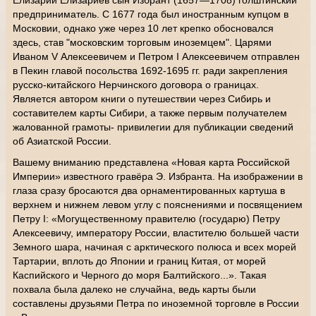
Елизарий Елизариев сын Избрант (1657—1708) голштинский
предприниматель. С 1677 года был иностранным купцом в
Московии, однако уже через 10 лет крепко обосновался
здесь, став "московским торговым иноземцем". Царями
Иваном V Алексеевичем и Петром I Алексеевичем отправлен
в Пекин главой посольства 1692-1695 гг. ради закрепления
русско-китайского Нерчинского договора о границах.
Является автором книги о путешествии через Сибирь и
составителем карты Сибири, а также первым получателем
жалованной грамоты- привилегии для публикации сведений
об Азиатской России.
Вашему вниманию представлена «Новая карта Российской
Империи» известного гравёра Э. Избранта. На изображении в
глаза сразу бросаются два орнаментированных картуша в
верхнем и нижнем левом углу с пояснениями и посвящением
Петру I: «Могущественному правителю (государю) Петру
Алексеевичу, императору России, властителю большей части
Земного шара, начиная с арктического полюса и всех морей
Тартарии, вплоть до Японии и границ Китая, от морей
Каспийского и Черного до моря Балтийского...». Такая
похвала была далеко не случайна, ведь карты были
составлены друзьями Петра по иноземной торговле в России