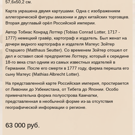
57,6х50,2 см.
Карта украшена двумя картушами. Одна с изображением
аллегорической фигуры амазонки и двух китайских торговцев.
Вторая двуглавый орёл Российской империи.
Автор Тобиас Конрад Лоттер (Tobias Conrad Lotter, 1717 -
1777) немецкий гравёр, картограф и издатель. Был женат на
дочери видного картографа и издателя Матеус Зойтер
Старшего (Matthaus Seutter). Со временем Зойтер отошел от
дел и оставил своё предприятие Лоттеру, который к середине
18-го века стал одним из самых известных издателей в
Германии. После его смерти в 1777 году, фирма перешла его
сыну Матеус (Mathias Albrecht Lotter).
На представленной карте Российская империя, простирается
от Ливонии до Узбекистана, от Тибета до Японии. Особо
примечательна форма полуострова Камчатки,
представленная в необычной форме из-за отсутствия
географической информации о регионе.
63 000 руб.