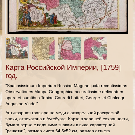
Карта Российской Империи, [1759]
год.
"Spatiosissimum Imperium Russiae Magnae juxta recentissimas
Observationes Mappa Geographica accuratissime delineatum
opera et sumtibus Tobiae Conradi Lotteri, George. et Chalcogr.
Augustae Vindel"
Антикварная гравюра на меди с акварельной раскраской
эпохи, отпечатана в Аугсбурге. Карта в хорошей сохранности,
бумага верже с водяными знаками в виде характерной
"решетки", размер листа 64,5х52 см, размер оттиска