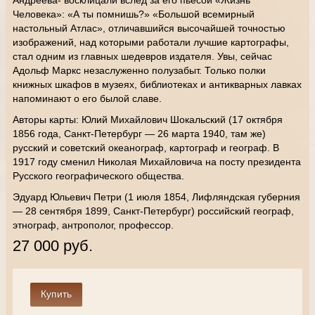
Андреева- восклицали вслед за его пьесой «Жизнь
Человека»: «А ты помнишь?» «Большой всемирный
настольный Атлас», отличавшийся высочайшей точностью
изображений, над которыми работали лучшие картографы,
стал одним из главных шедевров издателя. Увы, сейчас
Адольф Маркс незаслуженно полузабыт. Только полки
книжных шкафов в музеях, библиотеках и антикварных лавках
напоминают о его былой славе.
Авторы карты: Юлий Михайлович Шокальский (17 октября
1856 года, Санкт-Петербург — 26 марта 1940, там же)
русский и советский океанограф, картограф и географ. В
1917 году сменил Николая Михайловича на посту президента
Русского географического общества.
Эдуард Юльевич Петри (1 июля 1854, Лифляндская губерния
— 28 сентября 1899, Санкт-Петербург) российский географ,
этнограф, антрополог, профессор.
27 000 руб.