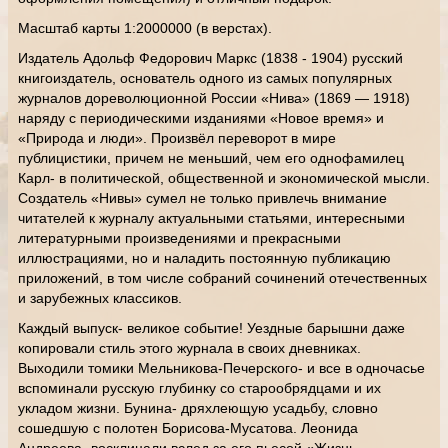
Масштаб карты 1:2000000 (в верстах).
Издатель Адольф Федорович Маркс (1838 - 1904) русский
книгоиздатель, основатель одного из самых популярных
журналов дореволюционной России «Нива» (1869 — 1918)
наряду с периодическими изданиями «Новое время» и
«Природа и люди». Произвёл переворот в мире
публицистики, причем не меньший, чем его однофамилец
Карл- в политической, общественной и экономической мысли.
Создатель «Нивы» сумел не только привлечь внимание
читателей к журналу актуальными статьями, интересными
литературными произведениями и прекрасными
иллюстрациями, но и наладить постоянную публикацию
приложений, в том числе собраний сочинений отечественных
и зарубежных классиков.
Каждый выпуск- великое событие! Уездные барышни даже
копировали стиль этого журнала в своих дневниках.
Выходили томики Мельникова-Печерского- и все в одночасье
вспоминали русскую глубинку со старообрядцами и их
укладом жизни. Бунина- дряхлеющую усадьбу, словно
сошедшую с полотен Борисова-Мусатова. Леонида