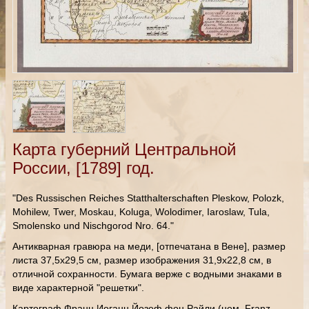
Карта губерний Центральной
России, [1789] год.
"Des Russischen Reiches Statthalterschaften Pleskow, Polozk,
Mohilew, Twer, Moskau, Koluga, Wolodimer, Iaroslaw, Tula,
Smolensko und Nischgorod Nro. 64."
Антикварная гравюра на меди, [отпечатана в Вене], размер
листа 37,5х29,5 см, размер изображения 31,9х22,8 см, в
отличной сохранности. Бумага верже с водными знаками в
виде характерной "решетки".
Картограф Франц Иоганн Йозеф фон Райли (нем. Franz