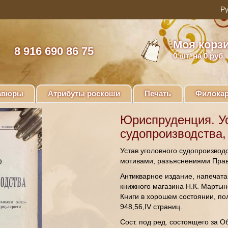
Моя корз
8 916 690 86 75
0
шт. на 0 руб.
авюры
Атрибуты роскоши
Печать
Филокар
Юриспруденция. Ус
судопроизводства, 
Устав уголовного судопроизвод
мотивами, разъяснениями Прав
Антикварное издание, напечата
книжного магазина Н.К. Мартын
Книги в хорошем состоянии, по
948,56,IV страниц.
Сост. под ред. состоящего за Об