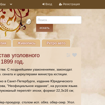
Вход
Регистрация
ина
тия
Живопись
Ретро авто
тав уголовного
1899 год.
ства: С позднейшими узаконениями, законодат.
. сената и циркулярами министра юстиции.
но в Санкт-Петербурге, издание Юридического
ова, "Неофициальное издание", на русском языке.
лукожаный переплёт эпохи, формат 22,3х16 см;
ер-прокурор. столом исп. обяз. обер-секр. Угол.