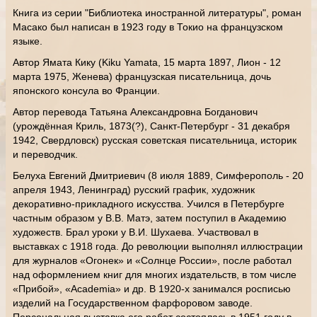
Книга из серии "Библиотека иностранной литературы", роман
Масако был написан в 1923 году в Токио на французском
языке.
Автор Ямата Кику (Kiku Yamata, 15 марта 1897, Лион - 12
марта 1975, Женева) французская писательница, дочь
японского консула во Франции.
Автор перевода Татьяна Александровна Богданович
(урождённая Криль, 1873(?), Санкт-Петербург - 31 декабря
1942, Свердловск) русская советская писательница, историк
и переводчик.
Белуха Евгений Дмитриевич (8 июля 1889, Симферополь - 20
апреля 1943, Ленинград) русский график, художник
декоративно-прикладного искусства. Учился в Петербурге
частным образом у В.В. Матэ, затем поступил в Академию
художеств. Брал уроки у В.И. Шухаева. Участвовал в
выставках с 1918 года. До революции выполнял иллюстрации
для журналов «Огонек» и «Солнце России», после работал
над оформлением книг для многих издательств, в том числе
«Прибой», «Academia» и др. В 1920-х занимался росписью
изделий на Государственном фарфоровом заводе.