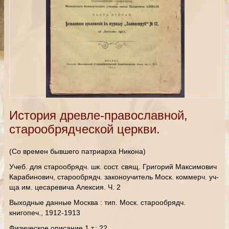
История древле-православной,
старообрядческой церкви.
(Со времен бывшего патриарха Никона)
Учеб. для старообрядч. шк. сост. свящ. Григорий Максимович
Карабинович, старообрядч. законоучитель Моск. коммерч. уч-
ща им. цесаревича Алексия. Ч. 2
Выходные данные Москва : тип. Моск. старообрядч.
книгопеч., 1912-1913
Физическое описание 1 т.; 22