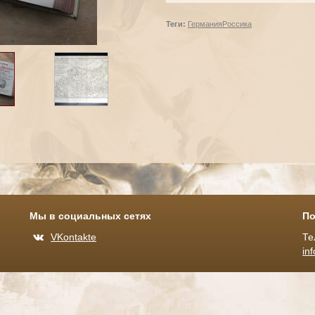
Теги:
Германия
Россика
Мы в социальных сетях
По
VKontakte
Те
in