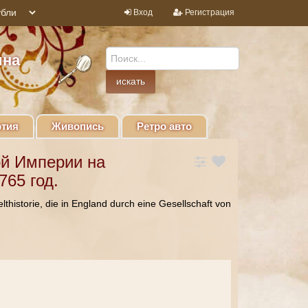
Вход
Регистрация
ина
тия
Живопись
Ретро авто
ой Империи на
765 год.
thistorie, die in England durch eine Gesellschaft von