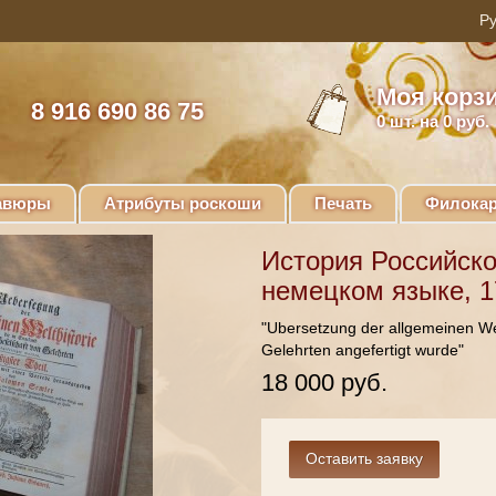
Моя корз
8 916 690 86 75
0
шт. на 0 руб.
авюры
Атрибуты роскоши
Печать
Филокар
История Российск
немецком языке, 1
"Ubersetzung der allgemeinen Wel
Gelehrten angefertigt wurde"
18 000 руб.