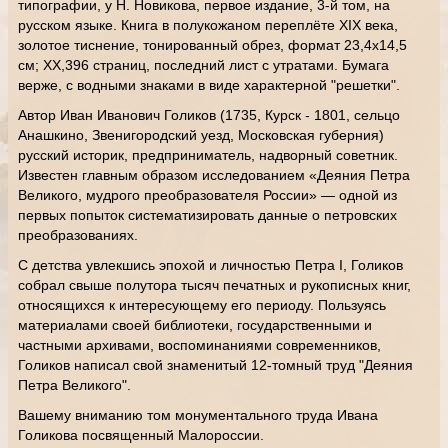
типографии, у Н. Новикова, первое издание, 3-й том, на
русском языке. Книга в полукожаном переплёте XIX века,
золотое тиснение, тонированный обрез, формат 23,4х14,5
см; XX,396 страниц, последний лист с утратами. Бумага
верже, с водными знаками в виде характерной "решетки".
Автор Иван Иванович Голиков (1735, Курск - 1801, сельцо
Анашкино, Звенигородский уезд, Московская губерния)
русский историк, предприниматель, надворный советник.
Известен главным образом исследованием «Деяния Петра
Великого, мудрого преобразователя России» — одной из
первых попыток систематизировать данные о петровских
преобразованиях.
С детства увлекшись эпохой и личностью Петра I, Голиков
собрал свыше полутора тысяч печатных и рукописных книг,
относящихся к интересующему его периоду. Пользуясь
материалами своей библиотеки, государственными и
частными архивами, воспоминаниями современников,
Голиков написал свой знаменитый 12-томный труд "Деяния
Петра Великого".
Вашему вниманию том монументального труда Ивана
Голикова посвященный Малороссии.