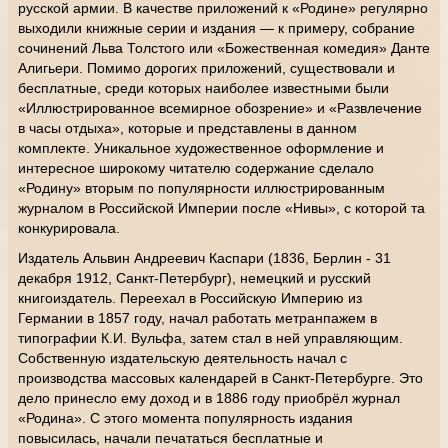
русской армии. В качестве приложений к «Родине» регулярно
выходили книжные серии и издания — к примеру, собрание
сочинений Льва Толстого или «Божественная комедия» Данте
Алигьери. Помимо дорогих приложений, существовали и
бесплатные, среди которых наиболее известными были
«Иллюстрированное всемирное обозрение» и «Развлечение
в часы отдыха», которые и представлены в данном
комплекте. Уникальное художественное оформление и
интересное широкому читателю содержание сделало
«Родину» вторым по популярности иллюстрированным
журналом в Российской Империи после «Нивы», с которой та
конкурировала.
Издатель Альвин Андреевич Каспари (1836, Берлин - 31
декабря 1912, Санкт-Петербург), немецкий и русский
книгоиздатель. Переехал в Российскую Империю из
Германии в 1857 году, начал работать метранпажем в
типографии К.И. Вульфа, затем стал в ней управляющим.
Собственную издательскую деятельность начал с
производства массовых календарей в Санкт-Петербурге. Это
дело принесло ему доход и в 1886 году приобрёл журнал
«Родина». С этого момента популярность издания
повысилась, начали печататься бесплатные и