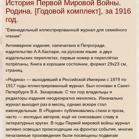
История Первой Мировой Войны.
Родина. [Годовой комплект], за 1916
год.
"Еженедельный иллюстрированный журнал для семейного
чтения"
Антикварное издание, напечатано в Петрограде,
издательство А.А.Каспари, на русском языке. в двух
издательских переплетах, первые номер в переплётах
потрёпаны, Книга в хорошем состоянии, формат 29х23 см,
страниц.
«Родина» — выходивший в Российской Империи с 1879 по
1917 годы иллюстрированный журнал. Был основан в Санкт-
Петербурге В.А. Захаровым. С тех пор владельцы и
редакторы издания неоднократно менялись. Изначально
журнал выходил раз в месяц, однако вскоре стал
еженедельным. В «Родине» публиковались стихи и проза,
часто — молодых авторов, ещё не снискавших славу в
литературных кругах. В годы Первой мировой войны журнал
активно освещал происходящие на фронтах события, многие
печатаемые произведения были посвящены подвигам