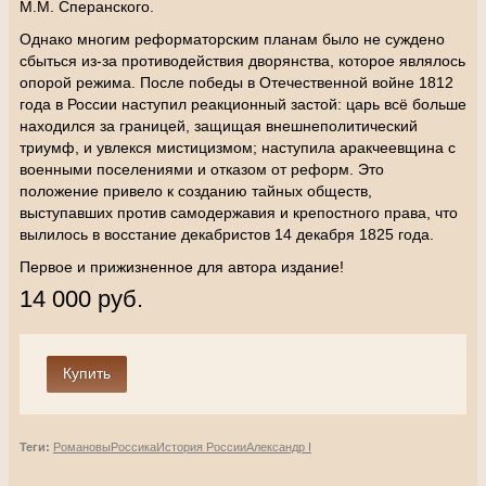
М.М. Сперанского.
Однако многим реформаторским планам было не суждено
сбыться из-за противодействия дворянства, которое являлось
опорой режима. После победы в Отечественной войне 1812
года в России наступил реакционный застой: царь всё больше
находился за границей, защищая внешнеполитический
триумф, и увлекся мистицизмом; наступила аракчеевщина с
военными поселениями и отказом от реформ. Это
положение привело к созданию тайных обществ,
выступавших против самодержавия и крепостного права, что
вылилось в восстание декабристов 14 декабря 1825 года.
Первое и прижизненное для автора издание!
14 000 руб.
Теги:
Романовы
Россика
История России
Александр I