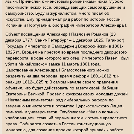
языки. Причислен к «неистовым романтикам» из-за глубоко
пессимистических эссе, оправдывающих саморазрушение и
самоубийство. Будучи журналистом, много писал об
искусстве. Ему принадлежат ряд работ по истории России,
Испании и Португалии, биография императора Александра I.
Объект посвящения Александр I Павлович Романов (23
декабря 1777, Санкт-Петербург – 1 декабря 1825, Таганрог)
Государь Император и Самодержец Всероссийский в 1801-
1825 гг.. Взошёл на престол во время последнего дворцового
переворота, в ходе которого его отец, Император Павел I был
убит в Михайловском замке 11 марта 1801 года.
Царствование Александра I Благословенного можно
разделить на два периода: время реформ 1801-1812 гг. и
реакция 1812-1825 гг. В самом начале своего правления
объявил, что будет действовать по завету своей бабушки
Екатерины Великой. Провёл с кружком своих молодых друзей
«Негласным комитетом» ряд либеральных реформ по
введению министерств и открытию Царскосельского Лицея,
гимназий и университетов. Опубликовал «Указ о вольных
хлебопашцах», ставший первым шагом к отмене крепостного
права. Собирался создать в России конституционную
монархию, для создания проекта которой привлёк к работе