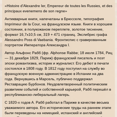
«Histoire d'Alexandre Ier, Empereur de toutes les Russies, et des
principaux evenemens de son regne»
Антикварные книги, напечатаны в Брюсселе, типография
Imprimeur de la Cour, на французском языке. Книги в хорошем
состоянии, в полукожаном переплете, золотое тиснение,
формат 16,7х10,5 см, 319 + 471 страниц. Экслибрис графа
Alessandro Poss di Vaebania. Фронтиспис с гравированным
портретом Императора Александра I.
Автор Альфонс Рабб (фр. Alphonse Rabbe; 18 июля 1784, Риц
— 31 декабря 1829, Париж) французский писатель и поэт
эпохи романтизма, историк и журналист. Его дебют в печати
состоялся в 1808 году. В 1812 году поступил на службу во
французскую военную администрацию в Испании на два
года. Вернувшись в Марсель, публично поддержал
Реставрацию Бурбонов. Неудовлетворенный политическим
развитием событий и собственной карьерой, Рабб перешёл в
республиканско-либеральный лагерь.
С 1820-х годов А. Рабб работал в Париже в качестве весьма
уважаемого автора. Его исторические труды на раннем этапе
были переведены на немецкий, испанский и английский