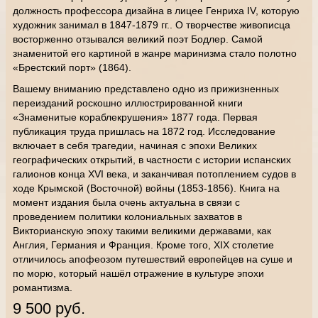
должность профессора дизайна в лицее Генриха IV, которую
художник занимал в 1847-1879 гг.. О творчестве живописца
восторженно отзывался великий поэт Бодлер. Самой
знаменитой его картиной в жанре маринизма стало полотно
«Брестский порт» (1864).
Вашему вниманию представлено одно из прижизненных
переизданий роскошно иллюстрированной книги
«Знаменитые кораблекрушения» 1877 года. Первая
публикация труда пришлась на 1872 год. Исследование
включает в себя трагедии, начиная с эпохи Великих
географических открытий, в частности с истории испанских
галионов конца XVI века, и заканчивая потоплением судов в
ходе Крымской (Восточной) войны (1853-1856). Книга на
момент издания была очень актуальна в связи с
проведением политики колониальных захватов в
Викторианскую эпоху такими великими державами, как
Англия, Германия и Франция. Кроме того, XIX столетие
отличилось апофеозом путешествий европейцев на суше и
по морю, который нашёл отражение в культуре эпохи
романтизма.
9 500 руб.