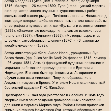
Автор Фредерик Цукер (нем. Frederic Zurcher; 22 декабря
1816, Малхус — 26 марта 1890, Тулон) французский морской
офицер, автор многих научных и художественных работ,
заслуживший звание рыцаря Почётного легиона. Написал ряд
книг, среди которых наиболее известными стали такие работы
о географии и путешествиях, как «Вулканы и землетрясения»
(1866), «Знаменитые восхождения на самые высокие горы
планеты» (1867), «Ледники» (1868), «Метеоры, аэролиты,
штормы и атмосферные явления» (1870) и «Знаменитые
кораблекрушения» (1872).
Автор иллюстраций Жюль Ахилл Ноэль, урожденный Луи
Ассез Ноэль (фр. Jules Achille Noël; 24 февраля 1815, Кемпер
– 26 марта 1881, Алжир) французский художник-пейзажист и
маринист, работавший преимущественно в Бретани и
Нормандии. Его отец был чертёжником из Лотарингии и
обучил сына азам живописи. Получил образование в
Академии искусств в Бресте. Учителем Ноэля стал известный
бретонский художник П.Ж. Жильбер.
Преподавал. С 1840 года участвовал в Салонах. В 1845 году
впервые имел опыт создания гравированных иллюстраций
для книги о тюрьмах Мориса Алуа. Работы Ноэля привлекли
внимание герцога Немурского Луи, который обеспечил ему