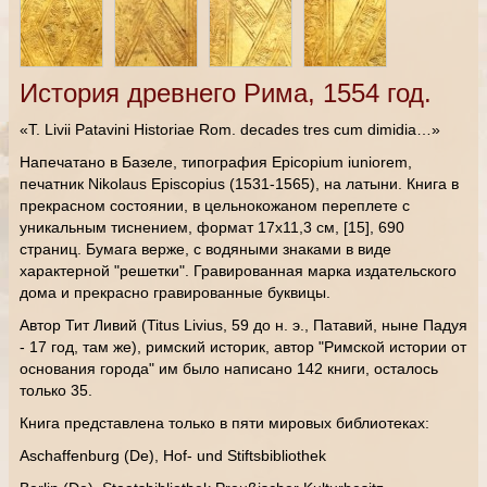
История древнего Рима, 1554 год.
«T. Livii Patavini Historiae Rom. decades tres cum dimidia…»
Напечатано в Базеле, типография Epicopium iuniorem,
печатник Nikolaus Episcopius (1531-1565), на латыни. Книга в
прекрасном состоянии, в цельнокожаном переплете с
уникальным тиснением, формат 17х11,3 см, [15], 690
страниц. Бумага верже, с водяными знаками в виде
характерной "решетки". Гравированная марка издательского
дома и прекрасно гравированные буквицы.
Автор Тит Ливий (Titus Livius, 59 до н. э., Патавий, ныне Падуя
- 17 год, там же), римский историк, автор "Римской истории от
основания города" им было написано 142 книги, осталось
только 35.
Книга представлена только в пяти мировых библиотеках:
Aschaffenburg (De), Hof- und Stiftsbibliothek