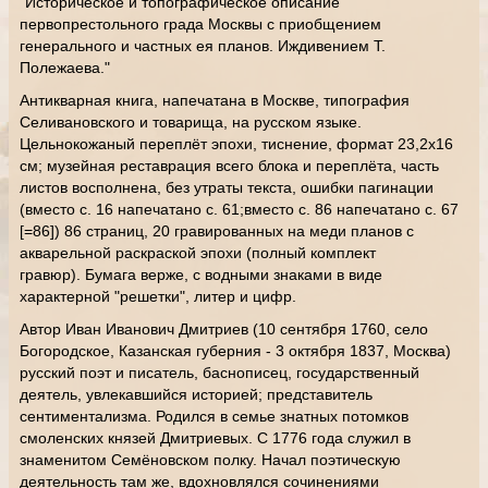
"Историческое и топографическое описание
первопрестольного града Москвы с приобщением
генерального и частных ея планов. Иждивением Т.
Полежаева."
Антикварная книга, напечатана в Москве, типография
Селивановского и товарища, на русском языке.
Цельнокожаный переплёт эпохи, тиснение, формат 23,2х16
см; музейная реставрация всего блока и переплёта, часть
листов восполнена, без утраты текста, ошибки пагинации
(вместо с. 16 напечатано с. 61;вместо с. 86 напечатано с. 67
[=86]) 86 страниц, 20 гравированных на меди планов с
акварельной раскраской эпохи (полный комплект
гравюр). Бумага верже, с водными знаками в виде
характерной "решетки", литер и цифр.
Автор Иван Иванович Дмитриев (10 сентября 1760, село
Богородское, Казанская губерния - 3 октября 1837, Москва)
русский поэт и писатель, баснописец, государственный
деятель, увлекавшийся историей; представитель
сентиментализма. Родился в семье знатных потомков
смоленских князей Дмитриевых. С 1776 года служил в
знаменитом Семёновском полку. Начал поэтическую
деятельность там же, вдохновлялся сочинениями