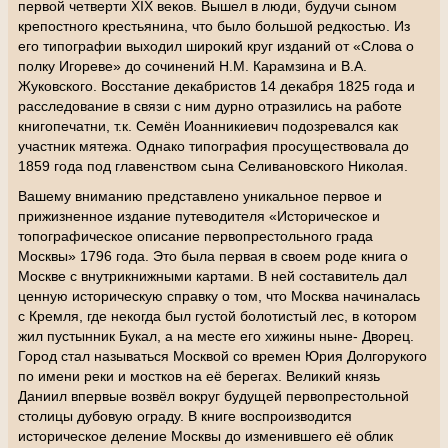
первой четверти XIX веков. Вышел в люди, будучи сыном
крепостного крестьянина, что было большой редкостью. Из
его типографии выходил широкий круг изданий от «Слова о
полку Игореве» до сочинений Н.М. Карамзина и В.А.
Жуковского. Восстание декабристов 14 декабря 1825 года и
расследование в связи с ним дурно отразились на работе
книгопечатни, т.к. Семён Иоанникиевич подозревался как
участник мятежа. Однако типография просуществовала до
1859 года под главенством сына Селивановского Николая.
Вашему вниманию представлено уникальное первое и
прижизненное издание путеводителя «Историческое и
топографическое описание первопрестольного града
Москвы» 1796 года. Это была первая в своем роде книга о
Москве с внутрикнижными картами. В ней составитель дал
ценную историческую справку о том, что Москва начиналась
с Кремля, где некогда был густой болотистый лес, в котором
жил пустынник Букал, а на месте его хижины ныне- Дворец.
Город стал называться Москвой со времен Юрия Долгорукого
по имени реки и мостков на её берегах. Великий князь
Даниил впервые возвёл вокруг будущей первопрестольной
столицы дубовую ограду. В книге воспроизводится
историческое деление Москвы до изменившего её облик