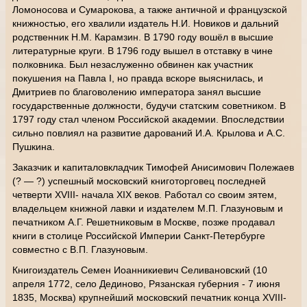
Ломоносова и Сумарокова, а также античной и французской
книжностью, его хвалили издатель Н.И. Новиков и дальний
родственник Н.М. Карамзин. В 1790 году вошёл в высшие
литературные круги. В 1796 году вышел в отставку в чине
полковника. Был незаслуженно обвинен как участник
покушения на Павла I, но правда вскоре выяснилась, и
Дмитриев по благоволению императора занял высшие
государственные должности, будучи статским советником. В
1797 году стал членом Российской академии. Впоследствии
сильно повлиял на развитие дарований И.А. Крылова и А.С.
Пушкина.
Заказчик и капиталовкладчик Тимофей Анисимович Полежаев
(? — ?) успешный московский книготорговец последней
четверти XVIII- начала XIX веков. Работал со своим зятем,
владельцем книжной лавки и издателем М.П. Глазуновым и
печатником А.Г. Решетниковым в Москве, позже продавал
книги в столице Российской Империи Санкт-Петербурге
совместно с В.П. Глазуновым.
Книгоиздатель Семен Иоанникиевич Селивановский (10
апреля 1772, село Дединово, Рязанская губерния - 7 июня
1835, Москва) крупнейший московский печатник конца XVIII-