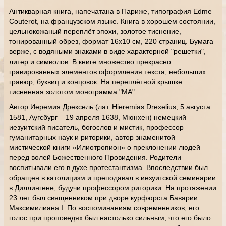
Антикварная книга, напечатана в Париже, типография Edme
Couterot, на французском языке. Книга в хорошем состоянии,
цельнокожаный переплёт эпохи, золотое тиснение,
тонированный обрез, формат 16х10 см, 220 страниц. Бумага
верже, с водяными знаками в виде характерной "решетки",
литер и символов. В книге множество прекрасно
гравированных элементов оформления текста, небольших
гравюр, буквиц и концовок. На переплётной крышке
тисненная золотом монограмма "МА".
Автор Иеремия Дрексель (лат. Hieremias Drexelius; 5 августа
1581, Аугсбург – 19 апреля 1638, Мюнхен) немецкий
иезуитский писатель, богослов и мистик, профессор
гуманитарных наук и риторики, автор знаменитой
мистической книги «Илиотропион» о преклонении людей
перед волей Божественного Провидения. Родители
воспитывали его в духе протестантизма. Впоследствии был
обращен в католицизм и преподавал в иезуитской семинарии
в Диллингене, будучи профессором риторики. На протяжении
23 лет был священником при дворе курфюрста Баварии
Максимилиана I. По воспоминаниям современников, его
голос при проповедях был настолько сильным, что его было