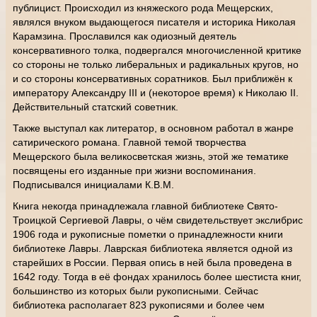
публицист. Происходил из княжеского рода Мещерских,
являлся внуком выдающегося писателя и историка Николая
Карамзина. Прославился как одиозный деятель
консервативного толка, подвергался многочисленной критике
со стороны не только либеральных и радикальных кругов, но
и со стороны консервативных соратников. Был приближён к
императору Александру III и (некоторое время) к Николаю II.
Действительный статский советник.
Также выступал как литератор, в основном работал в жанре
сатирического романа. Главной темой творчества
Мещерского была великосветская жизнь, этой же тематике
посвящены его изданные при жизни воспоминания.
Подписывался инициалами К.В.М.
Книга некогда принадлежала главной библиотеке Свято-
Троицкой Сергиевой Лавры, о чём свидетельствует экслибрис
1906 года и рукописные пометки о принадлежности книги
библиотеке Лавры. Лаврская библиотека является одной из
старейших в России. Первая опись в ней была проведена в
1642 году. Тогда в её фондах хранилось более шестиста книг,
большинство из которых были рукописными. Сейчас
библиотека располагает 823 рукописями и более чем