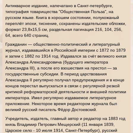
Антикварное издание, напечатано в Санкт-петербурге,
типография товарищества "Общественная Польза", на
русском языке. Книга в хорошем состоянии, полукожаный
переплёт эпохи, тиснение, сохранены издательские обложки,
формат 23,8х15,5 см, раздельная пагинация 216, 104, 256,
64, всего 640 страниц.
Гражданин — общественно-политический и литературный
журнал, издававшийся в Российской империи с 1872 по 1879
и затем с 1882 по 1914 год. Издавался за счёт великого князя
Александра Александровича (будущего императора
Александра III), а после его взошествия на престол — за
государственные субсидии. В период царствования
Александра II регулярно получал предупреждения и в конце
концов перестал выпускаться в связи с регулярной резкой
критикой реформаторской деятельности и внешней политики
императора. Имел регулярно издаваемое литературное
приложение. Некоторое время редактором журнала был
великий русский писатель Фёдор Достоевский.
Учредитель, издатель, главный автор и редактор на 1883 год
князь Владимир Петрович Мещерский (11 января 1839,
Царское село - 10 июля 1914, Санкт-Петербург), русский