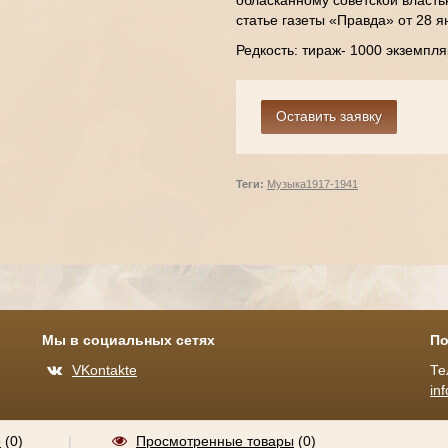
обласканному советской власть
статье газеты «Правда» от 28 
Редкость: тираж- 1000 экземпля
Теги:
Музыка
1917-1941
Мы в социальных сетях
По
VKontakte
Те
in
е
(
0
)
|
Просмотренные товары
(0)