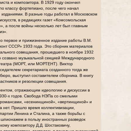
иста и композитора. В 1929 году окончил
о классу фортепиано, после чего начал
 изданиями. В разные годы работал в Московском
скусств, в редакциях газет «Комсомольская
о», а после войны несколько лет был главным
из».
 первое и прижизненное издание работы В.М.
онт СССР» 1933 года. Это сборник материалов
ального совещания, прошедшего в ноябре 1932
о созвано музыкальной секцией Международного
еатра (МОРТ, или МОРТЕНТ). Виктор
седателем секретариата созданного тогда же
юро, выступил составителем сборника. В книгу
частников и резолюции совещания.
ментом, отражающим идеологию и дискуссии в
1930-х годов. Свобода НЭПа со смелыми
 романсами, «есенинщиной», «вертинщиной» и
 нет. Пришло время коллективизации,
партии Ленина и Сталина, а также борьбы с
 шпионажем в пользу иностранных разведок
кому композитору Д.Д. Шостаковичу,