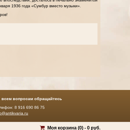
ю впоследствии, досталось в печально знаменитой
января 1936 года «Сумбур вместо музыки».
ров!
 всем вопросам обращайтесь
лефон: 8 916 690 86 75
fo@antikvaria.ru
Моя корзина (
0
) -
0 руб.