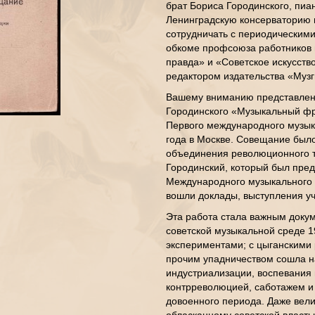
брат Бориса Городинского, пиан
Ленинградскую консерваторию п
сотрудничать с периодическими
обкоме профсоюза работников и
правда» и «Советское искусств
редактором издательства «Музг
Вашему вниманию представлено
Городинского «Музыкальный фр
Первого международного музык
года в Москве. Совещание был
объединения революционного т
Городинский, который был пред
Международного музыкального б
вошли доклады, выступления у
Эта работа стала важным доку
советской музыкальной среде 
экспериментами; с цыганскими
прочим упадничеством сошла на
индустриализации, воспевания 
контрреволюцией, саботажем и
довоенного периода. Даже вели