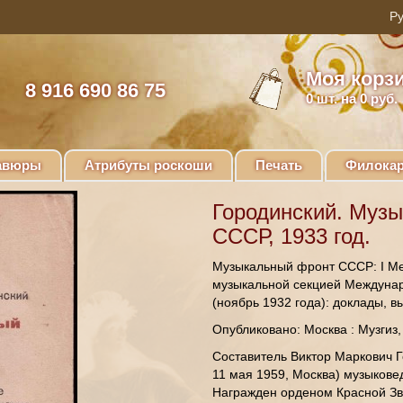
Моя корз
8 916 690 86 75
0
шт. на 0 руб.
авюры
Атрибуты роскоши
Печать
Филокар
Городинский. Муз
СССР, 1933 год.
Музыкальный фронт СССР: I М
музыкальной секцией Междуна
(ноябрь 1932 года): доклады, 
Опубликовано: Москва : Музгиз, 
Составитель Виктор Маркович Г
11 мая 1959, Москва) музыковед
Награжден орденом Красной Зв