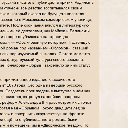
 русский писатель, публицист и критик. Родился в
рактически всё детство воспитывался своим
ком, который оказал на будущего писателя
разование в Московском коммерческом училище,
тете. После окончания влился в литературную
видными её деятелями, как Майков и Белинский.
 и вскоре опубликовал на страницах
роман — «Обыкновенную историю». Настоящую
орой роман под названием «Обломов», ставший
 сих пор изучаемый в школах. С этого момента
ших фигур русской культуры своего времени.
ие Гончарова «Обрыв» закрепило за ним статус
 прижизненное издание классического
в" 1870 года. Это одна из вершин русского
ка. Создатель произведения выступил в нём как
к, психолог, затронул важнейшие вопросы
 реформ Александра II и рассмотрел их с точки
ботал над «Обрывом» около двадцати лет, за
ова» и совершить «кругосветку» на фрегате
еи ещё не опубликованного романа были
ым и помещены им в «Дворянское гнездо». По