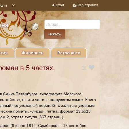
Вход
Регистрация
ина
тия
Живопись
Ретро авто
роман в 5 частях,
 в Санкт-Петербурге, типография Морского
лтействе, в пяти частях, на русском языке. Книга
ванный полукожаный переплёт с золотым узорным
ческие пометы, «лисьи» пятна, формат 19,5х13
 том 2, утрата титула, 667 страниц.
чаров (6 июня 1812, Симбирск — 15 сентября