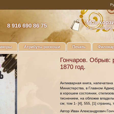
Моя корз
8 916 690 86 75
0
шт. на 0 руб.
авюры
Атрибуты роскоши
Печать
Филокар
Гончаров. Обрыв: 
1870 год.
Антикварная книга, напечатана
Министерства, в Главном Адмира
в хорошем состоянии, стилизо
тиснением, на обложке владель
см; том 1- [4], 555, [1] страниц,
Автор Иван Александрович Гон