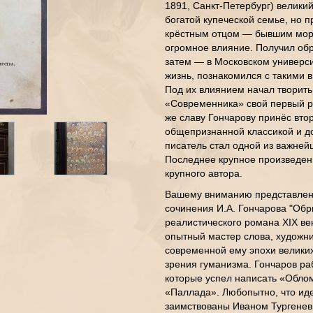
1891, Санкт-Петербург) великий
богатой купеческой семье, но п
крёстным отцом — бывшим моря
огромное влияние. Получил об
затем — в Московском универси
жизнь, познакомился с такими 
Под их влиянием начал творить
«Современника» свой первый 
же славу Гончарову принёс вт
общепризнанной классикой и до
писатель стал одной из важней
Последнее крупное произведен
крупного автора.
Вашему вниманию представлено
сочинения И.А. Гончарова "Обры
реалистического романа XIX ве
опытный мастер слова, художни
современной ему эпохи великих
зрения гуманизма. Гончаров ра
которые успел написать «Облом
«Паллада». Любопытно, что ид
заимствованы Иваном Тургенев