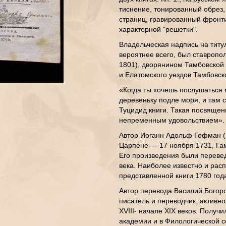
тиснение, тонированный обрез, фо
страниц, гравированный фронти
характерной "решетки".
Владельческая надпись на титу
вероятнее всего, был ставропо
1801), дворянином Тамбовской 
и Елатомского уездов Тамбовск
«Когда ты хочешь послушаться 
деревеньку подле моря, и там 
Туцидид книги. Такая посвящен
непременным удовольствием».
Автор Иоганн Адольф Гофман (не
Царпене — 17 ноября 1731, Га
Его произведения были переведе
века. Наиболее известно и рас
представленной книги 1780 год
Автор перевода Василий Богоро
писатель и переводчик, активн
XVIII- начале XIX веков. Получ
академии и в Филологической 