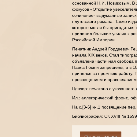
основанной Н.И. Новиковым. В 
фокусов «Открытие увеселитель
сочинение- выдуманные записки
плутовского романа. Также изд
которые могли бы пригодиться 
приложил большие усилия к раз
Российской Империи.
Печатник Андрей Гордеевич Реш
начала XIX веков. Стал типогра
объявлена частичная свобода 
Павла I были запрещены, а в 1
принялся за прежнюю работу. П
просвещением и православием,
Цензор: печатано с указаннаго 
Ил.: аллегорический фронт., оф
На с.[3-6] кн.1 посвящение пер
Библиография: СК XVIII № 159