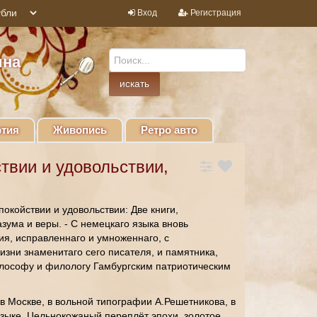
Вход
Регистрация
ина
тия
Живопись
Ретро авто
твии и удовольствии,
койствии и удовольствии: Две книги,
ума и веры. - С немецкаго языка вновь
ия, исправленнаго и умноженнаго, с
изни знаменитаго сего писателя, и памятника,
лософу и филологу Гамбургским патриотическим
 в Москве, в вольной типографии А.Решетникова, в
м языке. Цельнокожаный переплёт эпохи, золотое