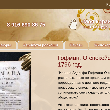
Моя корз
8 916 690 86 75
0
шт. на 0 руб.
авюры
Атрибуты роскоши
Печать
Филокар
Гофман. О спокойс
1796 год.
"Иоанна Адольфа Гофмана О спо
расположенныя по правилам раз
переведенная с девятаго издан
присовокуплением известия о ж
сочиненнаго сему славному фи
обществом."
Антикварная книга, напечатана
двух книгах. Кн. 1., на русско