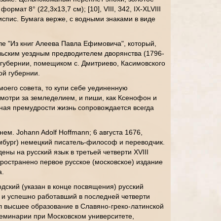
рмат 8° (22,3х13,7 см); [10], VIII, 342, IX-XLVIII
спис. Бумага верже, с водными знаками в виде
ле "Из книг Алеева Павла Ефимовича", который,
льским уездным предводителем дворянства (1796-
губернии, помещиком с. Дмитриево, Касимовского
ой губернии.
моего совета, то купи себе уединенную
смотри за земледелием, и пиши, как Ксенофон и
ная премудрости жизнь сопровождается всегда
м. Johann Adolf Hoffmann; 6 августа 1676,
мбург) немецкий писатель-философ и переводчик.
ны на русский язык в третьей четверти XVIII
пространено первое русское (московское) издание
а.
дский (указан в конце посвящения) русский
о и успешно работавший в последней четверти
ил высшее образование в Славяно-греко-латинской
семинарии при Московском университете,