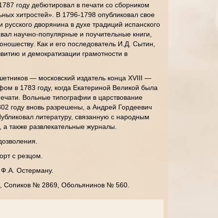
1787 году дебютировал в печати со сборником
ных хитростей». В 1796-1798 опубликовал свое
 русского дворянина в духе традиций испанского
авал научно-популярные и поучительные книги,
юношеству. Как и его последователь И.Д. Сытин,
витию и демократизации грамотности в
етников — московский издатель конца XVIII —
фом в 1783 году, когда Екатериной Великой была
печати. Вольные типографии в царствование
802 году вновь разрешены, а Андрей Гордеевич
убликовал литературу, связанную с народным
 а также развлекательные журналы.
дозволения.
орт с резцом.
. Ф.А. Остерману.
9, Сопиков № 2869, Обольянинов № 560.