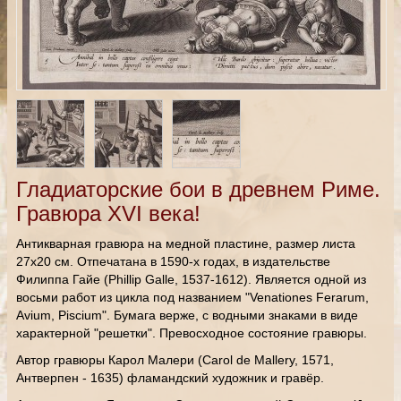
Гладиаторские бои в древнем Риме.
Гравюра XVI века!
Антикварная гравюра на медной пластине, размер листа
27х20 см. Отпечатана в 1590-х годах, в издательстве
Филиппа Гайе (Phillip Galle, 1537-1612). Является одной из
восьми работ из цикла под названием "Venationes Ferarum,
Avium, Piscium". Бумага верже, с водными знаками в виде
характерной "решетки". Превосходное состояние гравюры.
Автор гравюры Карол Малери (Carol de Mallery, 1571,
Антверпен - 1635) фламандский художник и гравёр.