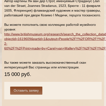
Автор картины Ян ван дер Стрэт, именуемый Страданус (Jan
van der Straet, Joannes Stradanus, 1523, Брюгге - 11 февраля
1605, Флоренция) фламандский художник и мастер гравюры,
работавший при дворе Козимо I Медичи, герцога тосканского.
Вы можете пополнить свою коллекцию работой музейного
уровня:
http://www.britishmuseum.org/research/search_the_collection_data
objectid=1619609&partid=1&output=People%2F!!%2FOR%2F!!%2
2-
60%2F!%2FPrint+made+by+Carel+van+Mallery%2F!%2F%2F!!%2F%
Вы также можете заказать высококачественный скан
интересующей Вас страницы или иллюстрации.
15 000 руб.