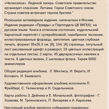
«Челюскина». Ледяной лагерь. Советское правительство
организует спасение. Летчики. Герои Советского союза.
Страна советов встречает героев Арктики."
Роскошное антикварное издание, напечатана в Москве,
Издание редакции «Правды» и Партиздата ЦК ВКП(б), на
русском языке. Книга в отличном состоянии, издательский
бархатный переплёт с суперобложкой, серебряное тиснение,
иллюстрированные форзацы, автотипия, цветная глубокая
печать, формат 35х26,3 см, [8], 154, [4] страницы, титульный
лист рисованный шрифт в разворот, 19 цветных иллюстраций
на отдельных листах, 2 карты, 45 двухкрасочных наклеек в
тексте, 6 цветных вклеек, 2 шелковых флага. Тираж 5000
экземпляров.
Общая редакция альбома: Л. Мехлиса, И. Веритэ, И.
Богового, И. Баевского.
Художественное оформление альбома исполнили П.
Фрейберг, С. Телингатер и Н. Седельников.
Карты работы З. Дейнека и Е. Мочальской, фотографии - Г.
Ушакова, М. Трояновского, П. Вихарева и А. Карасева.
Настоящий альбом является собранием подлинных