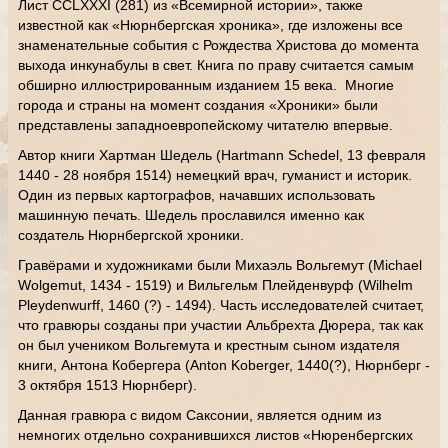
Лист CCLXXXI (281) из «Всемирной истории», также
известной как «Нюрнбергская хроника», где изложены все
знаменательные события с Рождества Христова до момента
выхода инкунабулы в свет. Книга по праву считается самым
обширно иллюстрированным изданием 15 века. Многие
города и страны на момент создания «Хроники» были
представлены западноевропейскому читателю впервые.
Автор книги Хартман Шедель (Hartmann Schedel, 13 февраля
1440 - 28 ноября 1514) немецкий врач, гуманист и историк.
Один из первых картографов, начавших использовать
машинную печать. Шедель прославился именно как
создатель Нюрнбергской хроники.
Гравёрами и художниками были Михаэль Вольгемут (Michael
Wolgemut, 1434 - 1519) и Вильгельм Плейденвурф (Wilhelm
Pleydenwurff, 1460 (?) - 1494). Часть исследователей считает,
что гравюры созданы при участии Альбрехта Дюрера, так как
он был учеником Вольгемута и крестным сыном издателя
книги, Антона Кобергера (Anton Koberger, 1440(?), Нюрнберг -
3 октября 1513 Нюрнберг).
Данная гравюра с видом Саксонии, является одним из
немногих отдельно сохранившихся листов «Нюренбергских