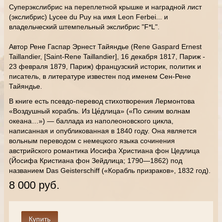
Суперэкслибрис на переплетной крышке и наградной лист
(экслибрис) Lycee du Puy на имя Leon Ferbei... и
владельческий штемпельный экслибрис "F*L".
Автор Рене Гаспар Эрнест Тайяндье (Rene Gaspard Ernest
Taillandier, [Saint-Rene Taillandier], 16 декабря 1817, Париж -
23 февраля 1879, Париж) французский историк, политик и
писатель, в литературе известен под именем Сен-Рене
Тайяндье.
В книге есть псевдо-перевод стихотворения Лермонтова
«Воздушный корабль. Из Це́длица» («По синим волнам
океана…») — баллада из наполеоновского цикла,
написанная и опубликованная в 1840 году. Она является
вольным переводом с немецкого языка сочинения
австрийского романтика Иосифа Христиана фон Цедлица
(Йосифа Кристиана фон Зейдлица; 1790—1862) под
названием Das Geisterschiff («Корабль призраков», 1832 год).
8 000 руб.