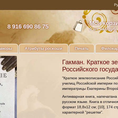
Моя корз
8 916 690 86 75
0
шт. на 0 руб.
авюры
Атрибуты роскоши
Печать
Филокар
Гакман. Краткое з
Российского госуда
"Краткое землеописание Россий
училищ Российской империи п
императрицы Екатерины Второй
Антикварная книга, напечатана
русском языке. Книга в отлично
формат 18,8х12 см; [10], 174 с
характерной "решетки".