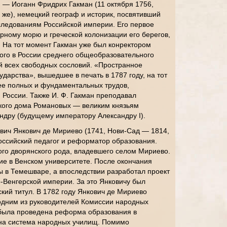
 — Иоганн Фридрих Гакман (11 октября 1756,
 же), немецкий географ и историк, посвятивший
следованиям Российской империи. Его первое
ному морю и греческой колонизации его берегов,
 На тот момент Гакман уже был конректором
ого в России среднего общеобразовательного
й всех свободных сословий. «Пространное
дарства», вышедшее в печать в 1787 году, на тот
ее полных и фундаментальных трудов,
России. Также И. Ф. Гакман преподавал
кого дома Романовых — великим князьям
ндру (будущему императору Александру I).
вич Янкович де Мириево (1741, Нови-Сад — 1814,
российский педагог и реформатор образования.
ого дворянского рода, владевшего селом Мириево.
ие в Венском университете. После окончания
 в Темешваре, а впоследствии разработал проект
-Венгерской империи. За это Янковичу был
кий титул. В 1782 году Янкович де Мириево
 одним из руководителей Комиссии народных
 была проведена реформа образования в
на система народных училищ. Помимо