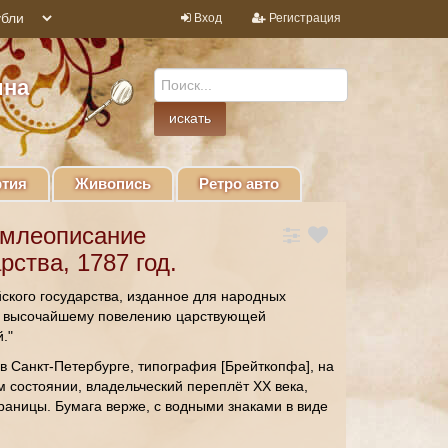
Вход
Регистрация
ина
тия
Живопись
Ретро авто
емлеописание
рства, 1787 год.
ского государства, изданное для народных
о высочайшему повелению царствующей
."
 в Санкт-Петербурге, типография [Брейткопфа], на
м состоянии, владельческий переплёт XX века,
траницы. Бумага верже, с водными знаками в виде