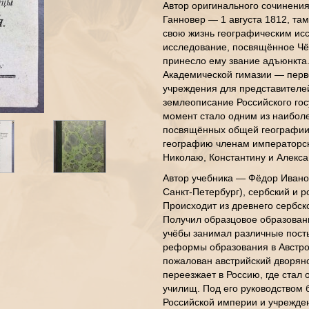
Автор оригинального сочинения
Ганновер — 1 августа 1812, там
свою жизнь географическим ис
исследование, посвящённое Чёр
принесло ему звание адъюнкта.
Академической гимазии — перв
учреждения для представителе
землеописание Российского госу
момент стало одним из наибол
посвящённых общей географии 
географию членам императорс
Николаю, Константину и Алекса
Автор учебника — Фёдор Ивано
Санкт-Петербург), сербский и 
Происходит из древнего сербск
Получил образцовое образован
учёбы занимал различные посты
реформы образования в Австро
пожалован австрийский дворянс
переезжает в Россию, где стал
училищ. Под его руководством
Российской империи и учрежде