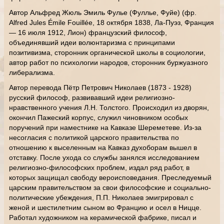
Автор Альфред Жюль Эмиль Фулье (Фуллье, Фуйе) (фр.
Alfred Jules Émile Fouillée, 18 октября 1838, Ла-Пуэз, Франция
— 16 июля 1912, Лион) французский философ,
объединявший идеи волюнтаризма с принципами
позитивизма, сторонник органической школы в социологии,
автор работ по психологии народов, сторонник буржуазного
либерализма.
Автор перевода Пётр Петрович Николаев (1873 - 1928)
русский философ, развивавший идеи религиозно-
нравственного учения Л.Н. Толстого. Происходил из дворян,
окончил Пажеский корпус, служил чиновником особых
поручений при наместнике на Кавказе Шереметеве. Из-за
несогласия с политикой царского правительства по
отношению к выселенным на Кавказ духоборам вышел в
отставку. После ухода со службы занялся исследованием
религиозно-философских проблем, издал ряд работ, в
которых защищал свободу вероисповедания. Преследуемый
царским правительством за свои философские и социально-
политические убеждения, П.П. Николаев эмигрировал с
женой и шестилетним сыном во Францию и осел в Ницце.
Работал художником на керамической фабрике, писал и