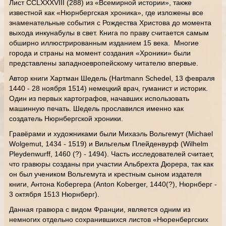
Лист CCLXXXVIII (288) из «Всемирной истории», также
известной как «Нюрнбергская хроника», где изложены все
знаменательные события с Рождества Христова до момента
выхода инкунабулы в свет. Книга по праву считается самым
обширно иллюстрированным изданием 15 века. Многие
города и страны на момент создания «Хроники» были
представлены западноевропейскому читателю впервые.
Автор книги Хартман Шедель (Hartmann Schedel, 13 февраля
1440 - 28 ноября 1514) немецкий врач, гуманист и историк.
Один из первых картографов, начавших использовать
машинную печать. Шедель прославился именно как
создатель Нюрнбергской хроники.
Гравёрами и художниками были Михаэль Вольгемут (Michael
Wolgemut, 1434 - 1519) и Вильгельм Плейденвурф (Wilhelm
Pleydenwurff, 1460 (?) - 1494). Часть исследователей считает,
что гравюры созданы при участии Альбрехта Дюрера, так как
он был учеником Вольгемута и крестным сыном издателя
книги, Антона Кобергера (Anton Koberger, 1440(?), Нюрнберг -
3 октября 1513 Нюрнберг).
Данная гравюра с видом Франции, является одним из
немногих отдельно сохранившихся листов «Нюренбергских