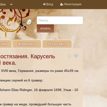
Вход
Регистрация
ина
тия
Живопись
Ретро авто
остязания. Карусель
 века.
XVIII века, Германия, размеры по раме 45х39 см.
екцию серией из 6 гравюр.
ohann Elias Ridinger, 16 февраля 1698, Ульм - 10
и гравер на меди, проведший большую часть