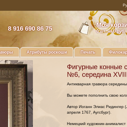
Моя корз
8 916 690 86 75
0
шт. на 0 руб.
авюры
Атрибуты роскоши
Печать
Филокар
Фигурные конные с
№6, середина XVIII
Антикварная гравюра середины 
Вы можете пополнить свою колл
Автор Иоганн Элиас Ридингер (J
апреля 1767, Аугсбург).
Немецкий художник-анималист 