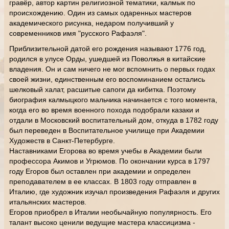
гравёр, автор картин религиозной тематики, калмык по
происхождению. Один из самых одаренных мастеров
академического рисунка, недаром получивший у
современников имя "русского Рафаэля".
Приблизительной датой его рождения называют 1776 год,
родился в улусе Орды, ушедшей из Поволжья в китайские
владения. Он и сам ничего не мог вспомнить о первых годах
своей жизни, единственным его воспоминанием остались
шелковый халат, расшитые сапоги да кибитка. Поэтому
биография калмыцкого мальчика начинается с того момента,
когда его во время военного похода подобрали казаки и
отдали в Московский воспитательный дом, откуда в 1782 году
был переведен в Воспитательное училище при Академии
Художеств в Санкт-Петербурге.
Наставниками Егорова во время учебы в Академии были
профессора Акимов и Угрюмов. По окончании курса в 1797
году Егоров был оставлен при академии и определен
преподавателем в ее классах. В 1803 году отправлен в
Италию, где художник изучал произведения Рафаэля и других
итальянских мастеров.
Егоров приобрел в Италии необычайную популярность. Его
талант высоко ценили ведущие мастера классицизма -