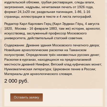
издательской обложке, грубая реставрация, следы влаги,
загрязнения, надрывы, нечитаемая печать от 1926 года,
формат 24,1х20 см; раздельная пагинация, 1-86, 1-16
страницы, иллюстрации в тексте и 4 листа литографий.
Редактор Карл Карлович Герц (Карл Эрдман Гёрц, 4 августа
1820, Москва - 16 февраля 1883, там же) историк, археолог,
искусствовед, заслуженный профессор Московского
университета, действительный статский советник.
Содержание: Древние здания Московского печатного двора;
Новейшие археологические раскопки на Таманском
полуострове; Определение трёх неизвестных русских денег;
Раскопки в курганах, находящихся на предполагаемой
местности древней Нимфеи; Вятский клад куфических монет;
Нумизматическая литература; Церковное пение в России;
Материалы для археологического словаря.
2 000 руб.