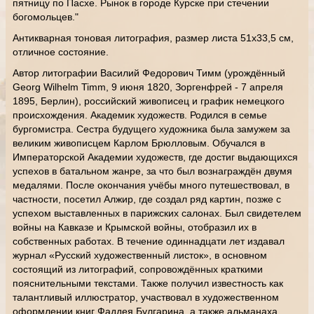
пятницу по Пасхе. Рынок в городе Курске при стечении
богомольцев."
Антикварная тоновая литография, размер листа 51х33,5 см,
отличное состояние.
Автор литографии Василий Федорович Тимм (урождённый
Georg Wilhelm Timm, 9 июня 1820, Зоргенфрей - 7 апреля
1895, Берлин), российский живописец и график немецкого
происхождения. Академик художеств. Родился в семье
бургомистра. Сестра будущего художника была замужем за
великим живописцем Карлом Брюлловым. Обучался в
Императорской Академии художеств, где достиг выдающихся
успехов в батальном жанре, за что был вознаграждён двумя
медалями. После окончания учёбы много путешествовал, в
частности, посетил Алжир, где создал ряд картин, позже с
успехом выставленных в парижских салонах. Был свидетелем
войны на Кавказе и Крымской войны, отобразил их в
собственных работах. В течение одиннадцати лет издавал
журнал «Русский художественный листок», в основном
состоящий из литографий, сопровождённых краткими
пояснительными текстами. Также получил известность как
талантливый иллюстратор, участвовал в художественном
оформлении книг Фаддея Булгарина, а также альманаха