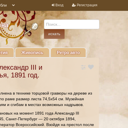
Вход
Регистрация
ина
тия
Живопись
Ретро авто
ександр III и
я, 1891 год.
лнена в технике торцовой гравюры на дереве из
по раме размер листа 74,5х54 см. Музейная
аям и сгибам в местах возможных надрывов.
овых на момент 1891 года Александр III
5, Санкт-Петербург — 20 октября 1894,
ератор Всероссийский. Взойдя на престол после