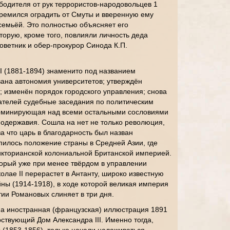
ободителя от рук террористов-народовольцев 1
тремился оградить от Смуты и вверенную ему
семьёй. Это полностью объясняет его
торую, кроме того, повлияли личность деда
советник и обер-прокурор Синода К.П.
I (1881-1894) знаменито под названием
ана автономия университетов; утверждён
; изменён порядок городского управления; снова
ателей судебные заседания по политическим
доминирующая над всеми остальными сословиями
одержавия. Сошла на нет не только революция,
за что царь в благодарность был назван
пилось положение страны в Средней Азии, где
икторианской колониальной Британской империей.
торый уже при менее твёрдом в управлении
колае II перерастет в Антанту, широко известную
ны (1914-1918), в ходе которой великая империя
ии Романовых слиняет в три дня.
а иностранная (французская) иллюстрация 1891
рствующий Дом Александра III. Именно тогда,