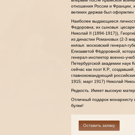
впервые после Крымской войны 
отношения России и Франции, 
великих держав был оформлен то
Наиболее выдающиеся личности-
Федоровна; их сыновья: цесар
Николай II (1894-1917)), Геор
из династии Романовых (2-3 мар
князья: московский генерал-гу
Елизаветой Фёдоровной, котор
генерал-инспектор военно-учеб
Петербургской академии наук К
сейчас как поэт К.Р., создавши
главнокомандующий российским
1915; март 1917) Николай Нико
Редкость. Имеет высокую матер
Отличный подарок монархисту 
булки!