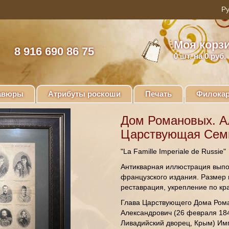
Моя корз
8 916 690 86 75
0
шт. на 0 руб.
авюры
Атрибуты роскоши
Печать
Филокар
Дом Романовых. Ал
Царствующая Семь
"La Famille Imperiale de Russie"
Антикварная иллюстрация выпо
французского издания. Размер 
реставрация, укрепление по кр
Глава Царствующего Дома Роман
Александрович (26 февраля 184
Ливадийский дворец, Крым) Имп