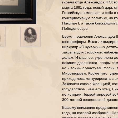
гибели отца Александра II Осв
марта 1881 года, новый царь с
Российскую империю, и себя с 
консервативную политику, на ко
Николая I, а также ближайший 
Победоносцев.
Время правления Александра II
контрреформ. Была ликвидиров
циркуляр «О кухаркиных детях»
закрыты для сторонних наблюд
делам. И главное: укреплена 
позиция дворянства- опоры сам
но и войны с участием России, 
Миротворцем. Кроме того, укре
приходилось конкурировать с в
Заключен союз с Францией, ко
государством, чем его отец, Ни
по истории Первой мировой вой
300-летней венценосной династ
Вашему вниманию представлен
года, на которой изображён Ца