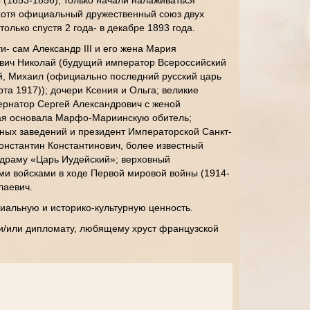
(1853-1856), только начали налаживаться
хотя официальный дружественный союз двух
лько спустя 2 года- в декабре 1893 года.
 сам Александр III и его жена Мария
евич Николай (будущий император Всероссийский
гий, Михаил (официально последний русский царь
та 1917)); дочери Ксения и Ольга; великие
бернатор Сергей Александрович с женой
ая основала Марфо-Мариинскую обитель;
ных заведений и президент Императорской Санкт-
онстантин Константинович, более известный
й драму «Царь Иудейский»; верховный
и войсками в ходе Первой мировой войны (1914-
лаевич.
иальную и историко-культурную ценность.
и/или дипломату, любящему хруст французской