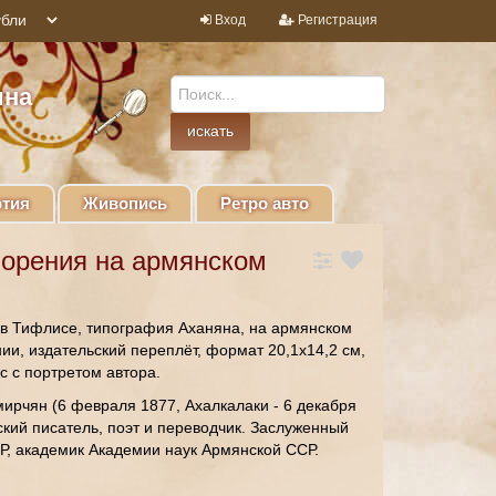
Вход
Регистрация
ина
тия
Живопись
Ретро авто
ворения на армянском
 в Тифлисе, типография Аханяна, на армянском
ии, издательский переплёт, формат 20,1х14,2 см,
ис с портретом автора.
ирчян (6 февраля 1877, Ахалкалаки - 6 декабря
ский писатель, поэт и переводчик. Заслуженный
Р, академик Академии наук Армянской ССР.