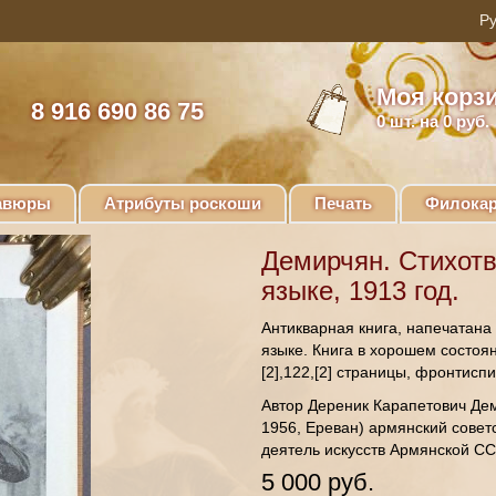
Моя корз
8 916 690 86 75
0
шт. на 0 руб.
авюры
Атрибуты роскоши
Печать
Филокар
Демирчян. Стихот
языке, 1913 год.
Антикварная книга, напечатана
языке. Книга в хорошем состоян
[2],122,[2] страницы, фронтисп
Автор Дереник Карапетович Дем
1956, Ереван) армянский совет
деятель искусств Армянской СС
5 000 руб.