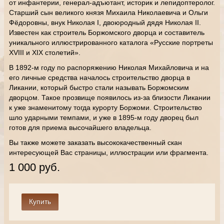
от инфантерии, генерал-адъютант, историк и лепидоптеролог.
Старший сын великого князя Михаила Николаевича и Ольги
Фёдоровны, внук Николая I, двоюродный дядя Николая II.
Известен как строитель Боржомского дворца и составитель
уникального иллюстрированного каталога «Русские портреты
XVIII и XIX столетий».
В 1892-м году по распоряжению Николая Михайловича и на
его личные средства началось строительство дворца в
Ликании, который быстро стали называть Боржомским
дворцом. Такое прозвище появилось из-за близости Ликании
к уже знаменитому тогда курорту Боржоми. Строительство
шло ударными темпами, и уже в 1895-м году дворец был
готов для приема высочайшего владельца.
Вы также можете заказать высококачественный скан
интересующей Вас страницы, иллюстрации или фрагмента.
1 000 руб.