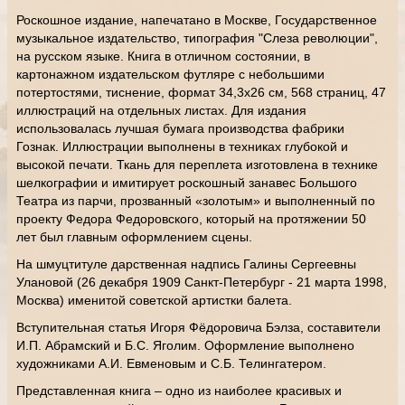
Роскошное издание, напечатано в Москве, Государственное
музыкальное издательство, типография "Слеза революции",
на русском языке. Книга в отличном состоянии, в
картонажном издательском футляре с небольшими
потертостями, тиснение, формат 34,3х26 см, 568 страниц, 47
иллюстраций на отдельных листах. Для издания
использовалась лучшая бумага производства фабрики
Гознак. Иллюстрации выполнены в техниках глубокой и
высокой печати. Ткань для переплета изготовлена в технике
шелкографии и имитирует роскошный занавес Большого
Театра из парчи, прозванный «золотым» и выполненный по
проекту Федора Федоровского, который на протяжении 50
лет был главным оформлением сцены.
На шмуцтитуле дарственная надпись Галины Сергеевны
Улановой (26 декабря 1909 Санкт-Петербург - 21 марта 1998,
Москва) именитой советской артистки балета.
Вступительная статья Игоря Фёдоровича Бэлза, составители
И.П. Абрамский и Б.С. Яголим. Оформление выполнено
художниками А.И. Евменовым и С.Б. Телингатером.
Представленная книга – одно из наиболее красивых и