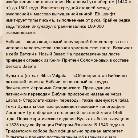
изобретения книгопечатания Иоганном Гуттенбергом (1440-е
гг.) до 1501 года. Является средней стадией между
рукописной и массово выпущенной книгой. Её шрифт
имитирует типы письма, выполненные от руки. Крайне редка,
ведь тиражи инкунабул ограничивались 100-300
экземплярами.
Библия — книга книг, самый популярный бестселлер за всю
историю человечества, главная христианская книга. Включает
в себя Ветхий и Новый Завет. На представленном листе
приведен отрывок из Книги Притчей Соломоновых в составе
Ветхого Завета.
Вульгата (от лат. Biblia Vulgata — «Общепринятая Библия»)
латинский перевод Библии, основанный на трудах
блаженного Иеронима Стридонского. Предыдущим
латинским переводам Библии присвоено название Vetus
Latina («Старолатинские» переводы, также именуются Itala).
Текст Вульгаты был воспроизведён немецким типографом
Иоганном Гутенбергом в его первой печатной книге 1456
года. Первое критическое издание Вульгаты было выпущено
в 1528 году во Франции Робером Этьеном. В 1546 году на
Тридентском соборе был официально признан авторитет
Вульгаты и принято постановление об изданиях quam