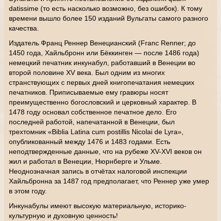
datissime (то есть насколько возможно, без ошибок). К тому
времени вышло более 150 изданий Вульгаты самого разного
качества.
Издатель Франц Реннер Венецианский (Franc Renner; до
1450 года, Хайльбронн или Бёккинген — после 1486 года)
немецкий печатник инкунабул, работавший в Венеции во
второй половине XV века. Был одним из многих
странствующих с первых дней книгопечатания немецких
печатников. Приписываемые ему гравюры носят
преимущественно богословский и церковный характер. В
1478 году основал собственное печатное дело. Его
последней работой, напечатанной в Венеции, был
трехтомник «Biblia Latina cum postillis Nicolai de Lyra»,
опубликованный между 1476 и 1483 годами. Есть
неподтвержденные данные, что на рубеже XV-XVI веков он
жил и работал в Венеции, Нюрнберге и Ульме.
Неоднозначная запись в отчётах налоговой инспекции
Хайльбронна за 1487 год предполагает, что Реннер уже умер
в этом году.
Инкунабулы имеют высокую материальную, историко-
культурную и духовную ценность!