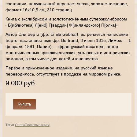
состоянии, полукожаный переплет эпохи, золотое тиснение,
формат 16х10,5 см, 310 страниц.
Книга с экслибрисом и золототиснённым суперэкслибрисом
«Б[иблиотека] Л[ейб] Г[вардии] Ф[инляндского] П[олка]»
Автор Эли Бертэ (фр. Émile Gebhart, встречается написание
Берте, настоящее имя фр. Bertrand; 8 июня 1815, Лимож — 1
февраля 1891, Париж) — французский писатель, автор
многочисленных приключенческих, уголовных и исторических
романов, в том числе для детей и юношества.
Первое и прижизненное издание, на русский язык не
переводилось, отсутствует в продаже на мировом рынке.
9 000 руб.
Теги:
Охота
Полковые книги